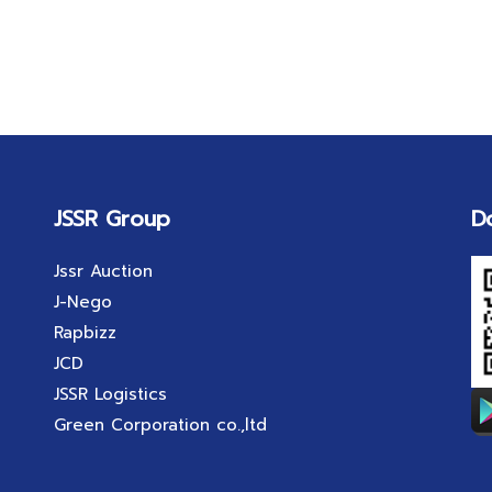
JSSR Group
D
Jssr Auction
J-Nego
Rapbizz
JCD
JSSR Logistics
Green Corporation co.,ltd