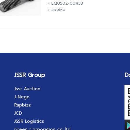
EQ0502-00453
ของใหม่
JSSR Group
D
Jssr Auction
J-Nego
Rapbizz
JCD
JSSR Logistics
Green Corporation co.,ltd